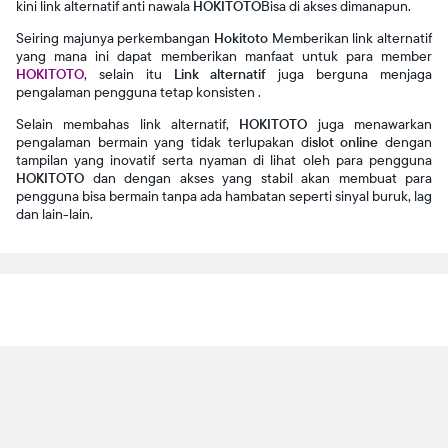
kini link alternatif anti nawala
HOKITOTO
Bisa di akses dimanapun.
Seiring majunya perkembangan
Hokitoto
Memberikan link alternatif
yang mana ini dapat memberikan manfaat untuk para member
HOKITOTO
, selain itu
Link alternatif
juga berguna menjaga
pengalaman pengguna tetap konsisten .
Selain membahas link alternatif,
HOKITOTO
juga menawarkan
pengalaman bermain yang tidak terlupakan di
slot online
dengan
tampilan yang inovatif serta nyaman di lihat oleh para pengguna
HOKITOTO
dan dengan akses yang stabil akan membuat para
pengguna bisa bermain tanpa ada hambatan seperti sinyal buruk, lag
dan lain-lain.